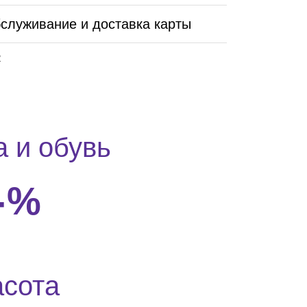
служивание и доставка карты
2
 и обувь
4
%
асота