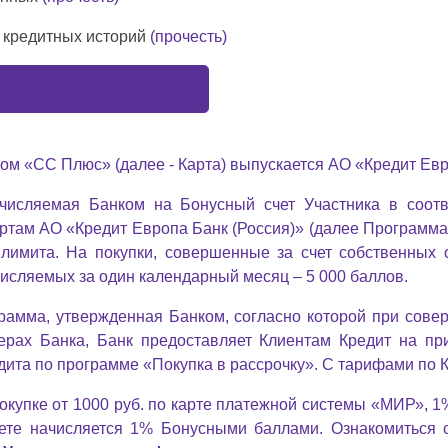
 кредитных историй
(прочесть)
м «СС Плюс» (далее - Карта) выпускается АО «Кредит Евр
числяемая Банком на Бонусный счет Участника в соот
ртам АО «Кредит Европа Банк (Россия)» (далее Программа
 лимита. На покупки, совершенные за счет собственных 
исляемых за один календарный месяц – 5 000 баллов.
рамма, утвержденная Банком, согласно которой при сов
нерах Банка, Банк предоставляет Клиентам Кредит на пр
дита по программе «Покупка в рассрочку». С тарифами по
упке от 1000 руб. по карте платежной системы «МИР», 1%
нете начисляется 1% Бонусными баллами. Ознакомиться 