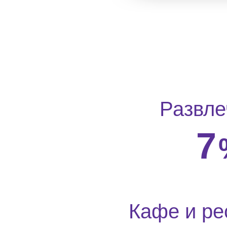
Развле
7
Кафе и ре